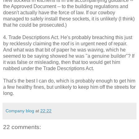
new sockets in kitchens is in the accompanying guidance --
the Approved Document -- to the building regulations and
doesn't actually have the force of law. If our cowboy
managed to safely install these sockets, it is unlikely (I think)
that he could be prosecuted.)
4. Trade Descriptions Act. He's probably breaching this just
by recklessly claiming the roof is in urgent need of repair.
And what was that bit of paper he was waving, which he
seemed to be saying showed he was "a genuine builder"? If
it was false or misleading, then that too would get him
nabbed under the Trade Descriptions Act.
That's the best I can do, which is probably enough to get him
a few healthy fines, but unlikely to keep him off the streets for
long.
Company blog
at
22:22
22 comments: