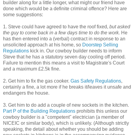
builder along for a little longer, what might our friend have
done which would be a definite criminal offence? Here are
some suggestions:
1. Steve could have agreed to have the roof fixed,
but asked
the guy to come back in a few days time to do the work.
He
has then entered into a (verbal) contract in response to an
unsolicited approach at his home, so
Doorstep Selling
Regulations
kick in. Our cowboy builder needs to inform
Steve that he has a statutory seven day cooling off period.
Failure to mention this means a visit to Magistrate's Court
and a maximum £2.5k fine.
2. Get him to fix the gas cooker.
Gas Safety Regulations
,
certainly a fine, a lot more if he breaks it/leaves it unsafe and
endangers the house.
3. Get him to do add a couple of new sockets in the kitchen.
Part P of the Building Regulations
prohibits this unless our
cowboy builder is a "competent" electrician (a member of
NICEIC or similar body), which is unlikely. (Although strictly
speaking, the detail about whether you should be adding