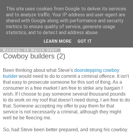
This site uses cookies from Google to deliver its services
0800 HANDYMAN
and to analyze traffic. Your IP address and user-agent are
shared with Google along with performance and security
metrics to ensure quality of service, generate usage
0800Handyman discusses handymanning,
statistics, and to detect and address abuse.
entrepreneurship, UK maintenance industry, and more
LEARN MORE
GOT IT
Monday, 19 March 2007
Cowboy builders (2)
Been thinking about what Steve's
doorstepping cowboy
builder
would need to do to commit a criminal offence. It isn't
that easy to prosecute someone for this sort of thing. As a
consumer in a free market I am free to strike any bargain I
wish. If I choose to pay someone several thousand pounds
to do work on my roof that doesn't need doing, I am free to do
that. Someone accepting my offer to pay them for that
service is not necessarily a criminal, although they might
well be be fleecing me.
So, had Steve been better prepared, and strung his cowboy