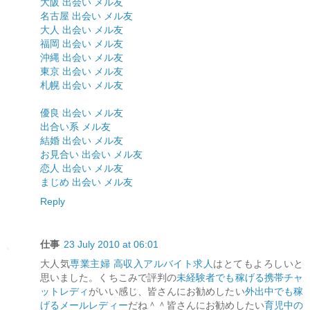
大阪 出会い メル友
名古屋 出会い メル友
大人 出会い メル友
福岡 出会い メル友
沖縄 出会い メル友
東京 出会い メル友
札幌 出会い メル友
優良 出会い メル友
出合い系 メル友
結婚 出会い メル友
お見合い 出会い メル友
恋人 出会い メル友
まじめ 出会い メル友
Reply
仕事
23 July 2010 at 06:01
大人気
専業主婦 高収入アルバイト求人
はとてもよろしいと
思いました。くちこみで評判の
未経験者でも稼げる携帯チャ
ットレディ
がいい感じ、皆さんにお勧めしたい
外出中でも稼
げるメールレディー
だね＾＾皆さんにお勧めしたい
育児中の