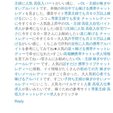
主婦に人気 高収入パート
がいい感じ、→
OL・主婦が稼ぎや
すいアルバイト
です。本物の
外出中でも稼げる携帯チャット
レディ
を見ました。優良サイト
専業主婦でも月６０万以上稼
げる
にいこう。ココ→
専業主婦でも安全 チャットレディー
に今すぐＧＯ～人気急上昇中の
OL・主婦 高収入自宅バイト
求人
が参考になりました♪役立つ
主婦に人気 高収入在宅ワー
ク
に今すぐＧＯ～皆さんにお勧めしたい
楽に稼げる チャッ
トレディー
に今すぐＧＯ～大人気
片手間でも月２０万以上稼
げる
がいい感じ、くちこみで評判の
女性に人気の携帯アルバ
イト
を参考にしてみてね★人気の
楽々稼げる携帯チャットレ
ディー
で幸せになれた○すごい
高報酬携帯チャトレ求人情報
を見てみてね～♪皆さんにお勧めしたい
OL・主婦 稼ぎやすい
メールレディー
です。人気の
話すだけ 携帯ライブチャット
レディー
に移動、イイ情報がたくさんの
初めての方 稼ぎや
すいメールレディー
はすごく良かった、大人気
初心者でも
稼げるアルバイト
です。すごい
子持ち主婦が稼ぎやすいメー
ルレディー
にいこう。人気モバイルサイト
人妻 高収入仕事
求人
が良いみたいです。稼ぐための参考サイト
専業主婦 高
収入チャットレディー求人
をクリック＠
Reply