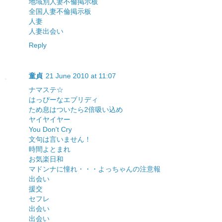
地域別人妻不倫掲示板
全国人妻不倫掲示板
人妻
人妻出会い
Reply
童貞
21 June 2010 at 11:07
ナマステ☆
はっぴーなエブリディ
ため息はついたら2倍吸い込め
ヤイヤイヤー
You Don't Cry
文句は言いません！
時間よとまれ
お気楽日和
マドンナに憧れ・・・
よっちゃんの注意報
出会い
援交
セフレ
出会い
出会い