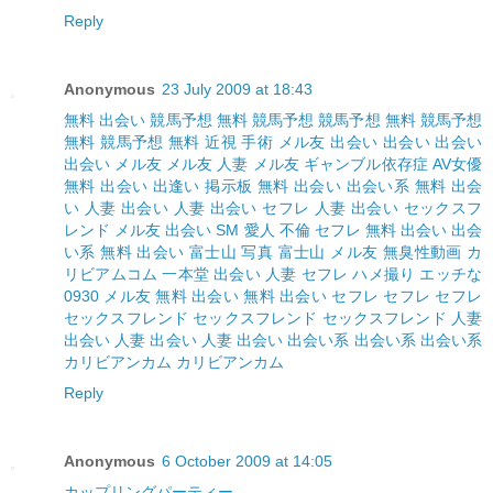
Reply
Anonymous
23 July 2009 at 18:43
無料 出会い
競馬予想 無料
競馬予想
競馬予想 無料
競馬予想
無料
競馬予想 無料
近視 手術
メル友
出会い
出会い
出会い
出会い
メル友
メル友
人妻
メル友
ギャンブル依存症
AV女優
無料 出会い
出逢い 掲示板
無料 出会い
出会い系
無料 出会
い
人妻 出会い
人妻 出会い
セフレ
人妻 出会い
セックスフ
レンド
メル友
出会い
SM
愛人
不倫
セフレ
無料 出会い
出会
い系
無料 出会い
富士山 写真
富士山
メル友
無臭性動画
カ
リビアムコム
一本堂
出会い 人妻
セフレ
ハメ撮り
エッチな
0930
メル友
無料 出会い
無料 出会い
セフレ
セフレ
セフレ
セックスフレンド
セックスフレンド
セックスフレンド
人妻
出会い
人妻 出会い
人妻 出会い
出会い系
出会い系
出会い系
カリビアンカム
カリビアンカム
Reply
Anonymous
6 October 2009 at 14:05
カップリングパーティー