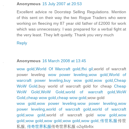
Anonymous
15 July 2007 at 20:53
Excellent advice re Doorstep Selling Regulations. Mention
of this sent on their way the two Rogue Traders who were
working on fleecing my 87 year old father of £2000 for work
which was unnecessary. I was prepared for a verbal fight at
the very least. They left quietly. Thank you very much
Reply
Anonymous
16 March 2008 at 13:45
wow gold
,
World Of Warcraft gold
,
ffxi gil
,world of warcraft
power leveling
wow power leveling
,
wow gold
,
World of
warcraft power leveling
,
buy wow gold
,
wow gold
,
Cheap
WoW Gold
,buy world of warcraft gold for cheap
Cheap
WoW Gold
,
WoW Gold
,
world of warcraft gold
,
WoW
Gold
,
cheap wow gold
,
cheap wow gold
,wow gold
wow gold
,
wow power leveling
.
wow power leveling
,
wow
power leveling
,
world of warcraft gold
,
world of warcraft
gold
,
wow gold
,world of warcraft gold
wow gold
,
wow
gold
,
wow gold
,
wow gold
,
wow gold
,
wow gold
,
传世私服
传世
私服,
传奇世界私服
传奇世界私服 o2q4b4tx