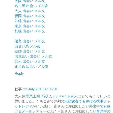
大阪 出会い メル友
名古屋 出会い メル友
大人 出会い メル友
福岡 出会い メル友
沖縄 出会い メル友
東京 出会い メル友
札幌 出会い メル友
優良 出会い メル友
出合い系 メル友
結婚 出会い メル友
お見合い 出会い メル友
恋人 出会い メル友
まじめ 出会い メル友
Reply
仕事
23 July 2010 at 06:01
大人気
専業主婦 高収入アルバイト求人
はとてもよろしいと
思いました。くちこみで評判の
未経験者でも稼げる携帯チャ
ットレディ
がいい感じ、皆さんにお勧めしたい
外出中でも稼
げるメールレディー
だね＾＾皆さんにお勧めしたい
育児中の