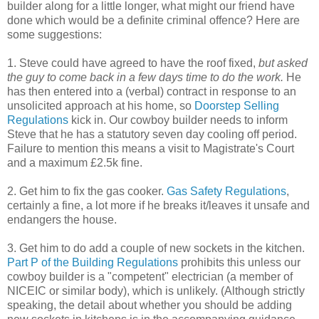
builder along for a little longer, what might our friend have
done which would be a definite criminal offence? Here are
some suggestions:
1. Steve could have agreed to have the roof fixed,
but asked
the guy to come back in a few days time to do the work.
He
has then entered into a (verbal) contract in response to an
unsolicited approach at his home, so
Doorstep Selling
Regulations
kick in. Our cowboy builder needs to inform
Steve that he has a statutory seven day cooling off period.
Failure to mention this means a visit to Magistrate's Court
and a maximum £2.5k fine.
2. Get him to fix the gas cooker.
Gas Safety Regulations
,
certainly a fine, a lot more if he breaks it/leaves it unsafe and
endangers the house.
3. Get him to do add a couple of new sockets in the kitchen.
Part P of the Building Regulations
prohibits this unless our
cowboy builder is a "competent" electrician (a member of
NICEIC or similar body), which is unlikely. (Although strictly
speaking, the detail about whether you should be adding