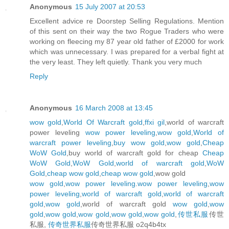
Anonymous
15 July 2007 at 20:53
Excellent advice re Doorstep Selling Regulations. Mention
of this sent on their way the two Rogue Traders who were
working on fleecing my 87 year old father of £2000 for work
which was unnecessary. I was prepared for a verbal fight at
the very least. They left quietly. Thank you very much
Reply
Anonymous
16 March 2008 at 13:45
wow gold
,
World Of Warcraft gold
,
ffxi gil
,world of warcraft
power leveling
wow power leveling
,
wow gold
,
World of
warcraft power leveling
,
buy wow gold
,
wow gold
,
Cheap
WoW Gold
,buy world of warcraft gold for cheap
Cheap
WoW Gold
,
WoW Gold
,
world of warcraft gold
,
WoW
Gold
,
cheap wow gold
,
cheap wow gold
,wow gold
wow gold
,
wow power leveling
.
wow power leveling
,
wow
power leveling
,
world of warcraft gold
,
world of warcraft
gold
,
wow gold
,world of warcraft gold
wow gold
,
wow
gold
,
wow gold
,
wow gold
,
wow gold
,
wow gold
,
传世私服
传世
私服,
传奇世界私服
传奇世界私服 o2q4b4tx