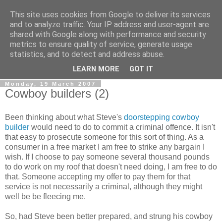
This site uses cookies from Google to deliver its services
0800 HANDYMAN
and to analyze traffic. Your IP address and user-agent are
shared with Google along with performance and security
metrics to ensure quality of service, generate usage
0800Handyman discusses handymanning,
statistics, and to detect and address abuse.
entrepreneurship, UK maintenance industry, and more
LEARN MORE
GOT IT
Monday, 19 March 2007
Cowboy builders (2)
Been thinking about what Steve's
doorstepping cowboy
builder
would need to do to commit a criminal offence. It isn't
that easy to prosecute someone for this sort of thing. As a
consumer in a free market I am free to strike any bargain I
wish. If I choose to pay someone several thousand pounds
to do work on my roof that doesn't need doing, I am free to do
that. Someone accepting my offer to pay them for that
service is not necessarily a criminal, although they might
well be be fleecing me.
So, had Steve been better prepared, and strung his cowboy