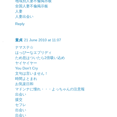
地域別人妻不倫掲示板
全国人妻不倫掲示板
人妻
人妻出会い
Reply
童貞
21 June 2010 at 11:07
ナマステ☆
はっぴーなエブリディ
ため息はついたら2倍吸い込め
ヤイヤイヤー
You Don't Cry
文句は言いません！
時間よとまれ
お気楽日和
マドンナに憧れ・・・
よっちゃんの注意報
出会い
援交
セフレ
出会い
出会い