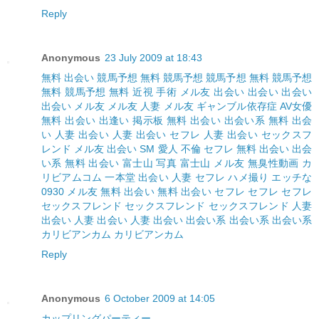
Reply
Anonymous
23 July 2009 at 18:43
無料 出会い
競馬予想 無料
競馬予想
競馬予想 無料
競馬予想
無料
競馬予想 無料
近視 手術
メル友
出会い
出会い
出会い
出会い
メル友
メル友
人妻
メル友
ギャンブル依存症
AV女優
無料 出会い
出逢い 掲示板
無料 出会い
出会い系
無料 出会
い
人妻 出会い
人妻 出会い
セフレ
人妻 出会い
セックスフ
レンド
メル友
出会い
SM
愛人
不倫
セフレ
無料 出会い
出会
い系
無料 出会い
富士山 写真
富士山
メル友
無臭性動画
カ
リビアムコム
一本堂
出会い 人妻
セフレ
ハメ撮り
エッチな
0930
メル友
無料 出会い
無料 出会い
セフレ
セフレ
セフレ
セックスフレンド
セックスフレンド
セックスフレンド
人妻
出会い
人妻 出会い
人妻 出会い
出会い系
出会い系
出会い系
カリビアンカム
カリビアンカム
Reply
Anonymous
6 October 2009 at 14:05
カップリングパーティー