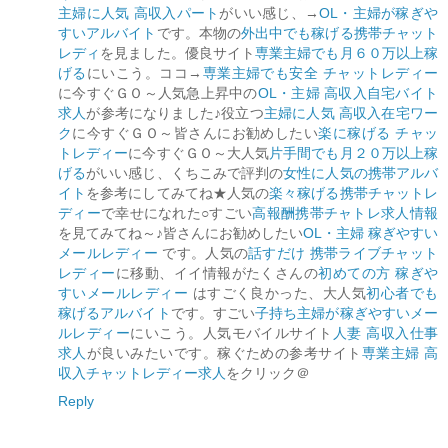
主婦に人気 高収入パート
がいい感じ、→
OL・主婦が稼ぎや
すいアルバイト
です。本物の
外出中でも稼げる携帯チャット
レディ
を見ました。優良サイト
専業主婦でも月６０万以上稼
げる
にいこう。ココ→
専業主婦でも安全 チャットレディー
に今すぐＧＯ～人気急上昇中の
OL・主婦 高収入自宅バイト
求人
が参考になりました♪役立つ
主婦に人気 高収入在宅ワー
ク
に今すぐＧＯ～皆さんにお勧めしたい
楽に稼げる チャッ
トレディー
に今すぐＧＯ～大人気
片手間でも月２０万以上稼
げる
がいい感じ、くちこみで評判の
女性に人気の携帯アルバ
イト
を参考にしてみてね★人気の
楽々稼げる携帯チャットレ
ディー
で幸せになれた○すごい
高報酬携帯チャトレ求人情報
を見てみてね～♪皆さんにお勧めしたい
OL・主婦 稼ぎやすい
メールレディー
です。人気の
話すだけ 携帯ライブチャット
レディー
に移動、イイ情報がたくさんの
初めての方 稼ぎや
すいメールレディー
はすごく良かった、大人気
初心者でも
稼げるアルバイト
です。すごい
子持ち主婦が稼ぎやすいメー
ルレディー
にいこう。人気モバイルサイト
人妻 高収入仕事
求人
が良いみたいです。稼ぐための参考サイト
専業主婦 高
収入チャットレディー求人
をクリック＠
Reply