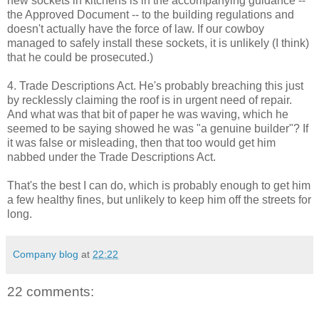
new sockets in kitchens is in the accompanying guidance --
the Approved Document -- to the building regulations and
doesn't actually have the force of law. If our cowboy
managed to safely install these sockets, it is unlikely (I think)
that he could be prosecuted.)
4. Trade Descriptions Act. He's probably breaching this just
by recklessly claiming the roof is in urgent need of repair.
And what was that bit of paper he was waving, which he
seemed to be saying showed he was "a genuine builder"? If
it was false or misleading, then that too would get him
nabbed under the Trade Descriptions Act.
That's the best I can do, which is probably enough to get him
a few healthy fines, but unlikely to keep him off the streets for
long.
Company blog
at
22:22
22 comments: