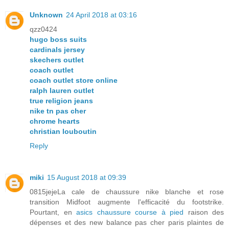
Unknown
24 April 2018 at 03:16
qzz0424
hugo boss suits
cardinals jersey
skechers outlet
coach outlet
coach outlet store online
ralph lauren outlet
true religion jeans
nike tn pas cher
chrome hearts
christian louboutin
Reply
miki
15 August 2018 at 09:39
0815jejeLa cale de chaussure nike blanche et rose
transition Midfoot augmente l'efficacité du footstrike.
Pourtant, en
asics chaussure course à pied
raison des
dépenses et des new balance pas cher paris plaintes de