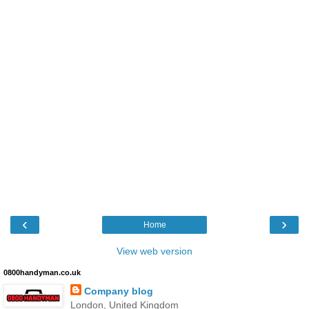
‹
›
Home
View web version
0800handyman.co.uk
Company blog
London, United Kingdom