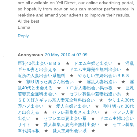
are all available on Yell Direct, our online advertising portal,
so hopefully from now on you can monitor performance in
real-time and amend your adverts to improve their results.
All the best
Emma
Reply
Anonymous
20 May 2010 at 07:09
巨乳40代出会いＢＢＳ
★
ドエム主婦と出会い
★
淫乱
ギャル妻と出会える
★
ドエム主婦完全無料出会い
★
近所の人妻出会い系無料
★
やらしい主婦出会いＢＢＳ
★
割り切った奥さん出合い
★
淫乱人妻出逢い
★
淫
乱40代と出会える
★
エロ系人妻出会い掲示板
★
巨乳
若妻完全無料出会い
★
セフレ募集中若妻出逢い系
★
ＳＥＸ好きギャル系人妻完全無料出会い
★
やりまん30代
即ハメ出会い
★
愛人主婦と出会い
★
割り切った30代
と出会える
★
セフレ募集奥さん出合い
★
セフレ人妻
出会い
★
セフレエロ妻出会い系
★
ドエム主婦出会い
サイト
★
愛人募集人妻完全無料出会い
★
セフレ募集
30代掲示板
★
愛人主婦出会い系
★