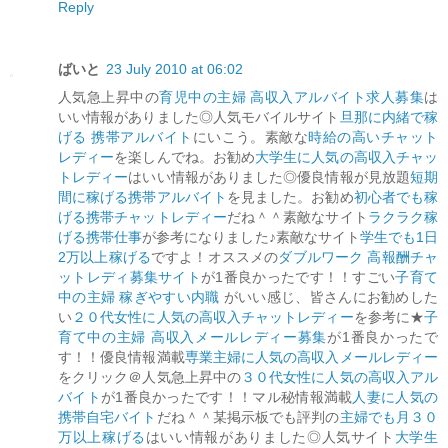
Reply
ばいと
23 July 2010 at 06:02
人気急上昇中の
育児中の主婦 高収入アルバイト求人募集
は
いい情報がありました◎人気モバイルサイト
旦那に内緒で稼
げる 携帯アルバイト
にいこう。素敵な
時給の高いチャット
レディー
を楽しんでね。お勧め
大学生に人気の高収入チャッ
トレディー
はいい情報がありました◎優良情報が見放題
短期
間に稼げる携帯アルバイト
を見ました。お勧め
初心者でも稼
げる携帯チャットレディー
だね＾＾素敵なサイト
ラクラク稼
げる携帯仕事
が参考になりました♪素敵なサイト
学生でも1日
2万以上稼げる
ですよ！オススメの
ダブルワーク 高報酬チャ
ットレディ募集サイト
が1番良かったです！！すごい
子育て
中の主婦 稼ぎやすい内職
がいい感じ、皆さんにお勧めした
い
２０代女性に人気の高収入チャットレディー
を参考に★
子
育て中の主婦 高収入メールレディー募集
が1番良かったで
す！！優良情報満載
専業主婦に人気の高収入メールレディー
をクリック＠人気急上昇中の
３０代女性に人気の高収入アル
バイト
が1番良かったです！！マル秘情報満載
人妻に人気の
携帯自宅バイト
だね＾＾某掲示板でも評判の
主婦でも月３０
万以上稼げる
はいい情報がありました◎人気サイト
大学生