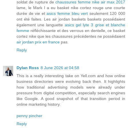
soldat de rupture de
chaussures femme nike air max 2017
lame, le Mark I a eu basket nike cortez rouge une courte
durée de vie et
asics femme bleu vert
seulement 120 000
ont été faites. Les air jordan baskets baskets possédaient
également une languette
asics gel lyte 3 grise et blanche
femme
réfléchissante et des verrous en dentelle, ce basket
cortez nike que les chaussures précédentes ne possédaient
air jordan prix en france
pas.
Reply
Dylan Ross
8 June 2026 at 04:58
This is a really interesting take on Yell.com and how online
business directories were evolving back then. It highlights
how traditional advertising models were already under
pressure from digital competition, especially search engines
like Google. A good snapshot of that transition period in
online marketing history.
penny pincher
Reply