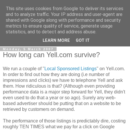
This site uses cookies from Google to deliver its services
0800 HANDYMAN
and to analyze traffic. Your IP address and user-agent are
shared with Google along with performance and security
metrics to ensure quality of service, generate usage
0800Handyman discusses handymanning,
statistics, and to detect and address abuse.
entrepreneurship, UK maintenance industry, and more
LEARN MORE
GOT IT
Monday, 5 March 2007
How long can Yell.com survive?
We run a couple of "
Local Sponsored Listings
" on Yell.com.
In order to find out how they are doing (i.e number of
impressions and clicks) we have to telephone Yell and ask
them. How ridiculous is that? (Although even providing
performance data is a major step forward for Yell, they didn't
even used to do that a year or so ago). Surely any web-
based advertiser should be putting that on a website to be
retrieved by customers on demand.
The performance of those listings is predictably dire, costing
roughly TEN TIMES what we pay for a click on Google