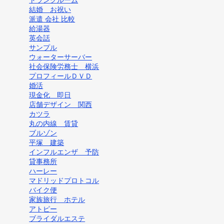
結婚 お祝い
派遣 会社 比較
給湯器
英会話
サンプル
ウォーターサーバー
社会保険労務士 横浜
プロフィールＤＶＤ
婚活
現金化 即日
店舗デザイン 関西
カツラ
丸の内線 賃貸
ブルゾン
平塚 建築
インフルエンザ 予防
貸事務所
ハーレー
マドリッドプロトコル
バイク便
家族旅行 ホテル
アトピー
ブライダルエステ