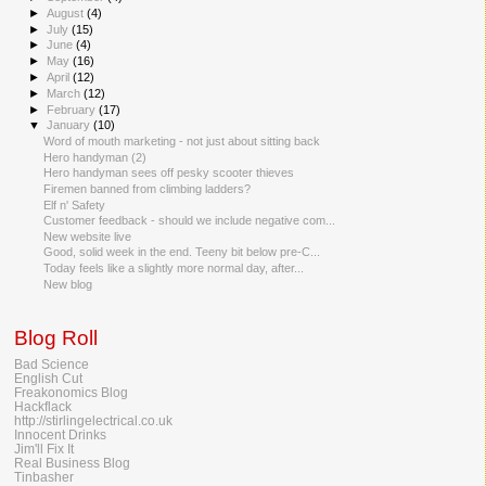
►
August
(4)
►
July
(15)
►
June
(4)
►
May
(16)
►
April
(12)
►
March
(12)
►
February
(17)
▼
January
(10)
Word of mouth marketing - not just about sitting back
Hero handyman (2)
Hero handyman sees off pesky scooter thieves
Firemen banned from climbing ladders?
Elf n' Safety
Customer feedback - should we include negative com...
New website live
Good, solid week in the end. Teeny bit below pre-C...
Today feels like a slightly more normal day, after...
New blog
Blog Roll
Bad Science
English Cut
Freakonomics Blog
Hackflack
http://stirlingelectrical.co.uk
Innocent Drinks
Jim'll Fix It
Real Business Blog
Tinbasher