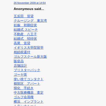
26 November 2009 at 14:54
Anonymous said...
五反田 賃貸
クルージング 東京湾
妊娠 初期症状
結婚式 スピーチ
不動産 八王子
結婚式 招待状
高尾 賃貸
イギリス大学院留学
相続税還付
ゴルフスクール新大阪
販促品
店舗設計
ブリスターパック
ゴーヤ茶
使い捨てコンタクト
都筑区 アパート
帰化 手続き
中古医療機器 査定
ゴルフ会員権
横浜 インプラント
トランクルーム