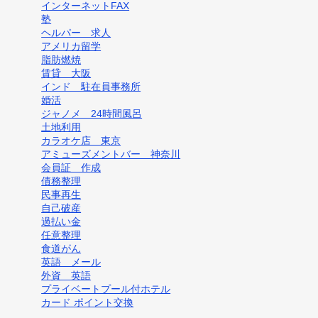
インターネットFAX
塾
ヘルパー 求人
アメリカ留学
脂肪燃焼
賃貸 大阪
インド 駐在員事務所
婚活
ジャノメ 24時間風呂
土地利用
カラオケ店 東京
アミューズメントバー 神奈川
会員証 作成
債務整理
民事再生
自己破産
過払い金
任意整理
食道がん
英語 メール
外資 英語
プライベートプール付ホテル
カード ポイント交換