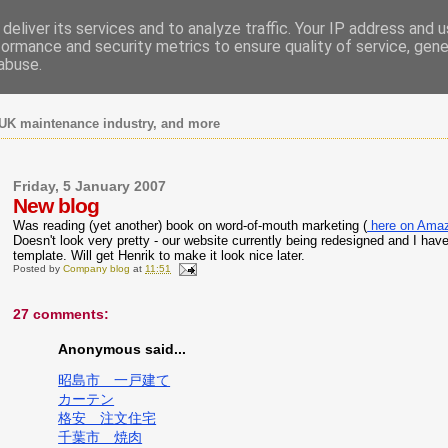
deliver its services and to analyze traffic. Your IP address and 
formance and security metrics to ensure quality of service, gen
abuse.
UK maintenance industry, and more
Friday, 5 January 2007
New blog
Was reading (yet another) book on word-of-mouth marketing (
here on Ama
Doesn't look very pretty - our website currently being redesigned and I ha
template. Will get Henrik to make it look nice later.
Posted by
Company blog
at
11:51
27 comments:
Anonymous said...
昭島市 一戸建て
カーテン
格安 注文住宅
千葉市 焼肉