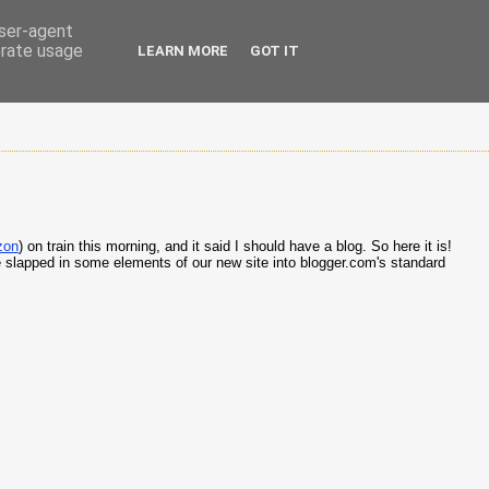
user-agent
erate usage
LEARN MORE
GOT IT
zon
) on train this morning, and it said I should have a blog. So here it is!
ve slapped in some elements of our new site into blogger.com's standard