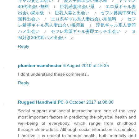
ギャル妻と出会い
♪
愛人主婦出会い掲示板
♪
ヤリマン
40代出会い無料
♪
巨乳若妻出会い系
♪
エロ系ギャル妻
出会い掲示板
♪
巨乳人妻と出会い
♪
セフレ募集中30代
無料出会い
♪
エロ系ギャル系人妻出会い系無料
♪
セフ
レ希望ギャル系人妻出会い掲示板
♪
浮気ギャル系人妻即
ハメ出会い
♪
セフレ希望ギャル妻即エッチ出会い
♪
Ｓ
Ｍ好き30代即ハメ出会い
♪
Reply
plumber manchester
6 August 2010 at 15:35
I dont understand these comments..
Reply
Rugged Handheld PC
8 October 2017 at 08:00
Social support and social interaction are one of the very
most important factors in predicting the physical health and
well-being of everybody, which range from childhood
through older adults. Although social interaction is complex,
I believe it is crucial to human health, both mentally and