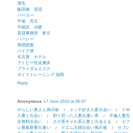
増毛
飯田橋 賃貸
パーカー
平塚 売主
不眠症 治療
賃貸事務所 東京
ハーレー
商標調査
バイク便
名古屋 ホテル
アトピー性皮膚炎
ブライダルエステ
ボイストレーニング 福岡
Reply
Anonymous
17 June 2010 at 06:07
やらしい奥さん掲示板
♪
エッチ好き人妻出会い
♪
ドＭ
人妻と出会い
♪
割り切った人妻出逢い系
♪
不倫人妻完
全無料出会い
♪
エロ系ギャル系人妻と出会える
♪
セフ
レ募集新妻出逢い
♪
ドエム主婦出会い掲示板
♪
セフレ