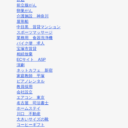
前立腺がん
卵巣がん
介護施設 神奈川
屋形船
中目黒 賃貸マンション
スポーツマッサージ
業務用 食器洗浄機
バイク便 求人
宝塚市賃貸
相続放棄
ECサイト ASP
演劇
ネットカフェ 新宿
家庭教師 平塚
ピアノレンタル
教員採用
会社設立
エアコン 東京
名古屋 司法書士
ホームステイ
川口 不動産
大きいサイズの靴
コーヒーギフト