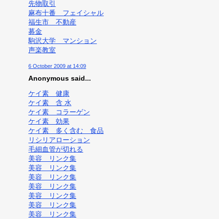
先物取引
麻布十番 フェイシャル
福生市 不動産
募金
駒沢大学 マンション
声楽教室
6 October 2009 at 14:09
Anonymous said...
ケイ素 健康
ケイ素 含 水
ケイ素 コラーゲン
ケイ素 効果
ケイ素 多く含む 食品
リシリアローション
毛細血管が切れる
美容 リンク集
美容 リンク集
美容 リンク集
美容 リンク集
美容 リンク集
美容 リンク集
美容 リンク集