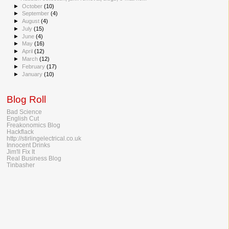
►
October
(10)
►
September
(4)
►
August
(4)
►
July
(15)
►
June
(4)
►
May
(16)
►
April
(12)
►
March
(12)
►
February
(17)
►
January
(10)
Blog Roll
Bad Science
English Cut
Freakonomics Blog
Hackflack
http://stirlingelectrical.co.uk
Innocent Drinks
Jim'll Fix It
Real Business Blog
Tinbasher