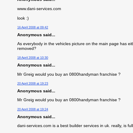
www.dani-services.com
look :)
16 April 2008 at 09:42
Anonymous said...
As everybody in the vehicles picture on the main page has eithe
removed?
18 April 2008 at 10:30
Anonymous said...
Mr Greig would you buy an 0800handyman franchise ?
20 April 2008 at 19:23
Anonymous said...
Mr Greig would you buy an 0800handyman franchise ?
20 April 2008 at 19:24
Anonymous said...
dani-services.com is a best builder services in uk. really, is 