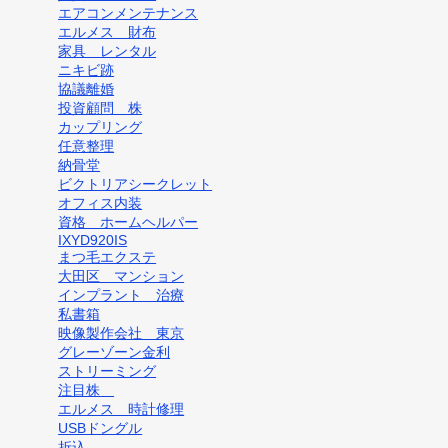
エアコンメンテナンス
エルメス 財布
家具 レンタル
ニキビ跡
協議離婚
投資顧問 株
カップリング
任意整理
納骨堂
ビクトリアシークレット
オフィス内装
資格 ホームヘルパー
IXYD920IS
まつ毛エクステ
大田区 マンション
インプラント 治療
私書箱
映像製作会社 東京
グレーゾーン金利
ストリーミング
注目株
エルメス 時計修理
USBドングル
折込